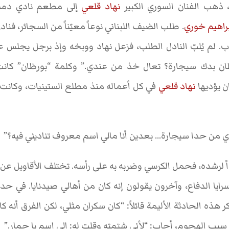
نهاد قلعي
إلى مطعم نادي دمشق 
راهيم خوري
. طلب الضيف اللبناني نوعاً معيّناً من السجائر، فنا
ب. لم يُلبّ النادل الطلب، فزعل نهاد ووبخه وإذ برجل يجلس 
ظان بدك سيجارة؟ تعال خذ من عندي.” وكلمة “بورظان” كا
ن يؤديها
نهاد قلعي
في كل أعماله منذ مطلع الستينيات، وكانت
دي من حدا سيجارة… بعدين أنا مالي اسم معروف تناديني فيه؟”
اً لرشده، فحمل الكرسي وضربه به على رأسه. تختلف الأقاويل ع
سرايا الدفاع، وآخرون يقولون إنه كان من أهالي صيدنايا. في ح
ة في آذار 1983، تذكر هذه الحادثة الأليمة قائلاً: “كان سكران مثلي، لكن الفرق 
بب الهجوم، أجاب: “لأني شتمته وقلت له: إلي اسم يا حمار.”