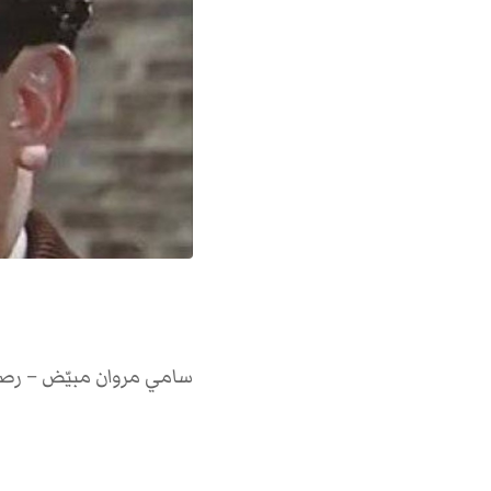
سامي مروان مبيّض – رصيف 22 (بيروت، 2 أيلو