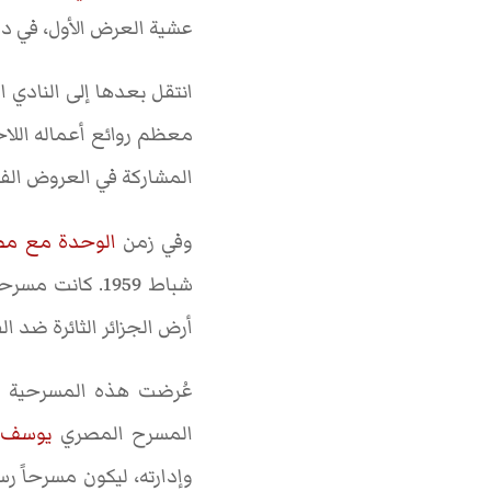
عشية العرض الأول، في دا
انتقل بعدها إلى النادي الشرقي سنة 1954، الذي شارك نهاد 
معظم روائع أعماله اللا
المشاركة في العروض الف
وفي زمن
الوحدة مع مص
شباط 1959. كانت مسرحية أجنبية لعمانويل روبلزس، وقد عربها
أرض الجزائر الثائرة ضد ا
عُرضت هذه المسرحية في 
المسرح المصري
يوسف 
وإدارته، ليكون مسرحاً ر