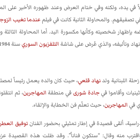
ً في يده، ولكنه وفي ختام العرض وعند ظهوره الأخير على ال
ي تصفيقهم. والمحاولة الثانية كانت في فيلم
عندما تغيب الزوج
 بإظهار شخصيته وكأنها مكسورة اليد. أما المحاولة الثالثة و
هاد وتأليفه، والذي عُرض على شاشة
التلفزيون السوري
سنة 1984.
نهاد قلعي
، حيث كان والده يعمل رئيساً لمصلحة
ينيات وأقاموا في
جادة شورى
في منطقة
المهاجرين
، ثم انتقلو
ي في
المهاجرين
، حيث تعلّم فن الخطابة والإلقاء.
دراسية، ألقى قصيدة في إطار تمثيلي بحضور الفنان
توفيق العطر
ترب منه وقال: “ستكون فناناً”. وقد ظلت هذه القصيدة عزي