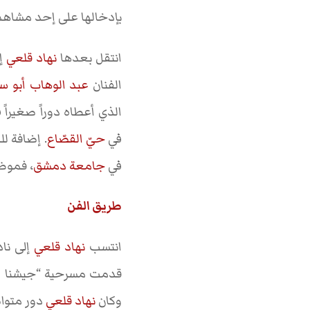
بإدخالها على إحد مشاهد
انتقل بعدها
نهاد قلعي
إل
الفنان
عبد الوهاب أبو س
الذي أعطاه دوراً صغيرا
في
حيّ القصّاع
. إضافة لل
في
جامعة دمشق
، فموظف
طريق الفن
انتسب
نهاد قلعي
إلى ناد
قدمت مسرحية “جيشنا الس
وكان
نهاد قلعي
دور متواض