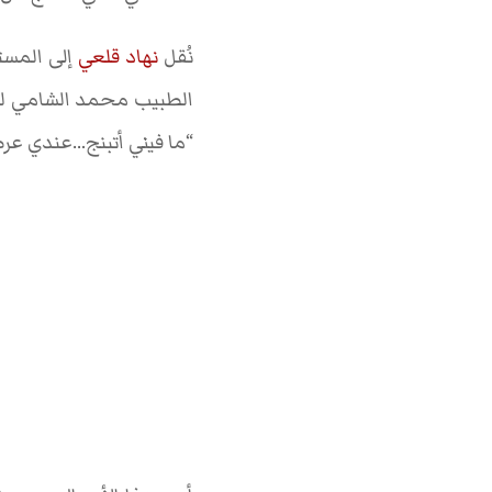
نُقل
نهاد قلعي
إلى المستش
الطبيب محمد الشامي ليك
“ما فيني أتبنج…عندي ع