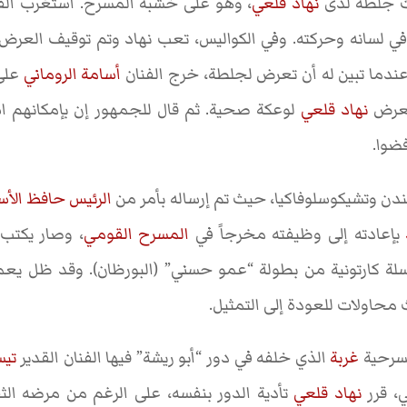
وث جلطة لدى
نهاد قلعي
، وهو على خشبة المسرح. استغرب الفنا
 في لسانه وحركته. وفي الكواليس، تعب نهاد وتم توقيف ال
عندما تبين له أن تعرض لجلطة، خرج الفنان
أسامة الروماني
على 
تعرض
نهاد قلعي
لوعكة صحية. ثم قال للجمهور إن بإمكانهم ا
ضوا.
دن وتشيكوسلوفاكيا، حيث تم إرساله بأمر من
الرئيس حافظ الأس
بإعادته إلى وظيفته مخرجاً في
المسرح القومي
، وصار يكتب
ة كارتونية من بطولة “عمو حسني” (البورظان). وقد ظل ي
ث محاولات للعودة إلى التمثيل.
مسرحية
غربة
الذي خلفه في دور “أبو ريشة” فيها الفنان القدير
تيس
ي، قرر
نهاد قلعي
تأدية الدور بنفسه، على الرغم من مرضه الث