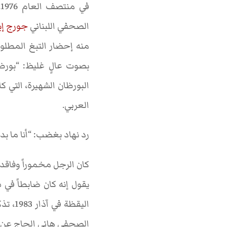
في منتصف العام 1976، ذهب الفنان السوري الكبير
الصحفي اللبناني
جورج إب
منه إحضار التبغ المطلو
بصوت عالٍ غليظ: “بور
البورظان الشهيرة، التي كا
العربي.
رد نهاد بغضب: “أنا ما ب
كان الرجل مخموراً وفاقد
يقول إنه كان ضابطاً في 
اليقظ
الصحفي هاني الحاج عن س