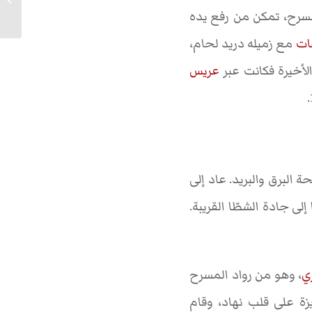
مسرح، تمكن من رفع يده
ات
مع زميله دريد لحام،
الأخيرة فكانت عبر
عريس
 البرق والبريد. عاد إلى
ا إلى جادة الشطّا القريبة.
ي
، وهو من رواد المسرح
زة على قلب نهاد، وقام