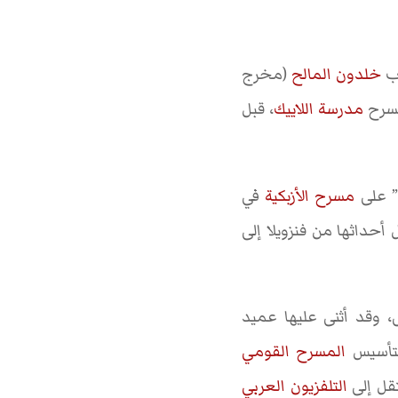
خلدون المالح
(مخرج
مسرح
مدرسة اللاييك
، قبل
” على
مسرح الأزبكية
في
أحداثها من فنزويلا إلى
، وقد أثنى عليها عميد
بتأسيس
المسرح القومي
تقل إلى
التلفزيون العربي