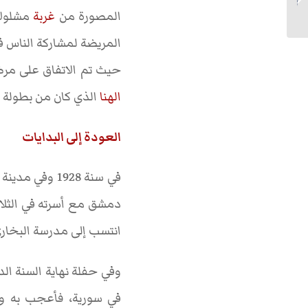
المصورة من
غربة
مشلولا
المريضة لمشاركة الناس ف
حيث تم الاتفاق على مرضه
الهنا
الذي كان من بطولة ن
العودة إلى البدايات
في سنة 1928 وفي مدينة زحلة اللبنانية ولد
دمشق مع أسرته في الثلاث
انتسب إلى مدرسة البخار
وفي حفلة نهاية السنة ال
في سورية، فأعجب به واق