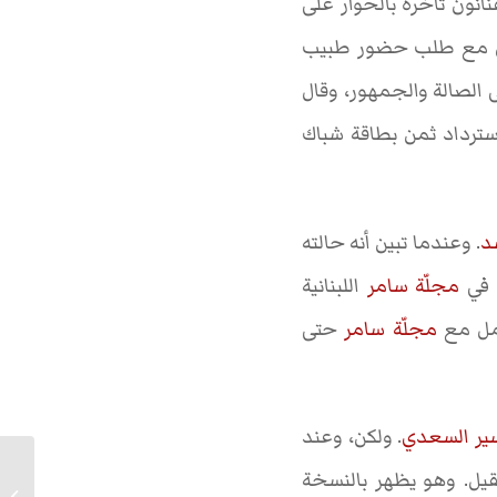
نون تأخره بالحوار على
عرض مع طلب حضور طبيب
الصالة والجمهور، وقال
سترداد ثمن بطاقة شباك
د
. وعندما تبين أنه حالته
 في
مجلّة سامر
اللبنانية
عمل مع
مجلّة سامر
حتى
ير السعدي
. ولكن، وعند
قيل. وهو يظهر بالنسخة
صيف عام 39