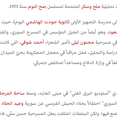
 تمثيلية
ملح وسكر
المتممة لمسلسل
صح النوم
سنة 1973.
ى مدرسة التجهيز الأولى (
ثانوية جودت الهاشمي
اليوم)، حيث 
عود
، وهو أيضاً من الجيل المؤسس في المسرح السوري، والفن
ً في مسرحية
مجنون ليلى
لأمير الشعراء
أحمد شوقي
، التي كانت
دراسة والتمثيل، عمل مراقباً في معمل المعكرونة بحيّ الميدان ثم 
اً في وزارة الدفاع ومساعداً لمخلص جمركي.
ي “أستوديو البرق الفني” في مبنى العابد، وسط
ساحة المرجة
وري” احتفالاً بجلاء الجيش الفرنسي عن سورية
وعيد الجلاء ا
ع فيها. ولكن السلطات اعتقلت بطل المسرحية حسن ستّي، فاض