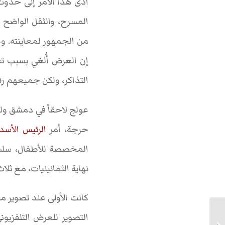
أدى هذا الأمر إلى حد
المسرح، والثقل الواضح
من الجمهور لمعاينته. و
إن العرض أُلغي بسبب 
التذاكر، ولكن جميعهم رف
عولج لاحقاً في دمشق ولن
حرجة، أمر
الرئيس الأسد
المخصصة للأطفال، سلسل
نهاية الثمانينيات، مع ثلا
كانت الأولى عند تصوير 
التصوير للعرض التلفزيون
ذكريات 11 سبتمبر