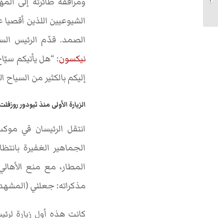
ومرافقة طائرته إلى الم
الشيوعيين اللذين أقصيا 
الصمد. قدّم الرئيس الس
نيكسون
: “هل يأتيكم سيّا
إليكم بالكثير من السياح ال
الزيارة الأولى منذ ثيودور روزفلت
انتقل الرئيسان في موك
الجماهير الغفيرة بانتظ
المطار، مع منع الأهالي
مذكراته: جعلني (المشهد)
كانت هذه أول زيارة لرئيس أمي