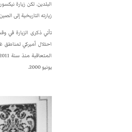
زيارته التاريخية إلى الصين سنة 1972 التي أعادت العلاقات بين واشنطن وبكين بعد قطيعة
تأتي ذكرى الزيارة في و
احتلال أميركي لمناطق غن
يونيو 2000.