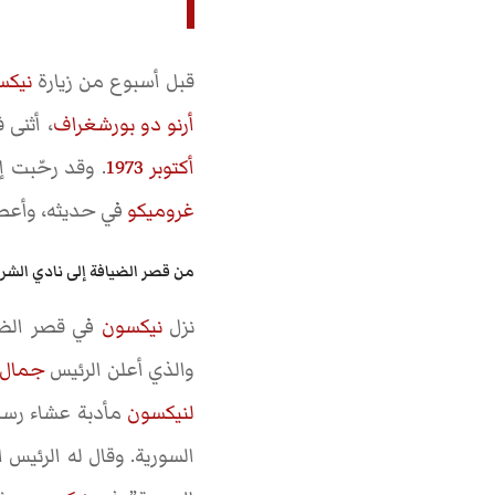
قبل أسبوع من زيارة
نيكس
أرنو دو بورشغراف
، أثنى 
أكتوبر 1973
. وقد رحّبت إ
غروميكو
في حديثه، وأعطى
من قصر الضيافة إلى نادي الشر
نزل
نيكسون
في قصر الض
والذي أعلن الرئيس
جمال ع
لنيكسون
مأدبة عشاء رسم
السورية. وقال له الرئيس 