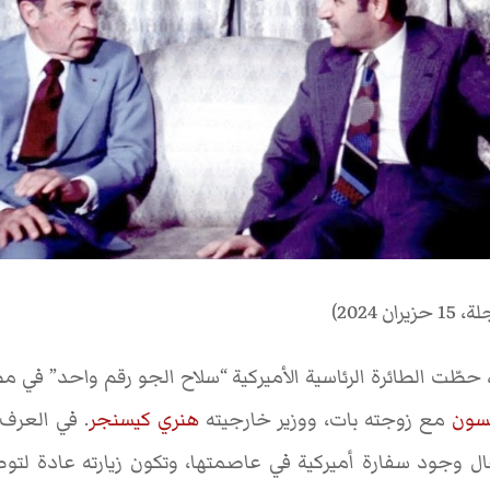
 2024)
ي 15 يونيو/حزيران 1974، حطّت الطائرة الرئاسية الأميركية “سلاح الجو رقم واح
كسون
مع زوجته بات، ووزير خارجيته
هنري كيسنجر
. في العرف 
حال وجود سفارة أميركية في عاصمتها، وتكون زيارته عادة لتوطيد