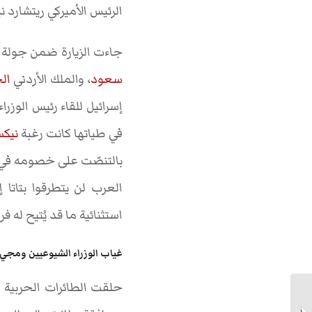
الرئيس الأميركي ريتشارد 
جاءت الزيارة ضمن جولة م
سعود
، والملك الأردني
الح
إسرائيل للقاء رئيس الوزراء
في طياتها كانت رغبة
نيك
بالتنصّت على خصومه في 
العرب لن يتطرقوا بتاتا
استثنائية ما قد يُتيح له
غياب الوزراء الشيوعيين ومجيء 
حلقت الطائرات الحربية 
وكأن التاريخ يعيد نفسه