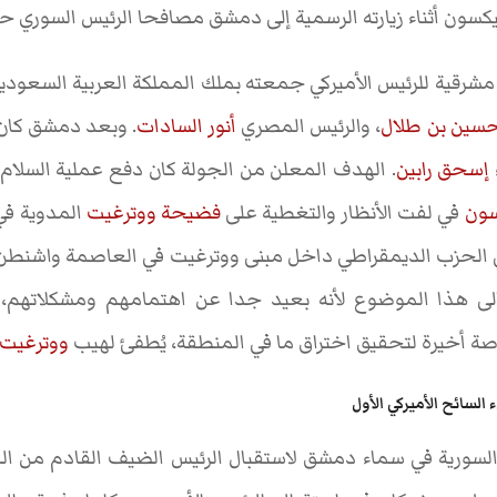
نيكسون أثناء زيارته الرسمية إلى دمشق مصافحا الرئيس السوري ح
شرقية للرئيس الأميركي جمعته بملك المملكة العربية السعودي
سين بن طلال
، والرئيس المصري
أنور السادات
. وبعد دمشق كان 
إسحق رابين
. الهدف المعلن من الجولة كان دفع عملية السلام
سون
في لفت الأنظار والتغطية على
فضيحة ووترغيت
المدوية في 
الحزب الديمقراطي داخل مبنى ووترغيت في العاصمة واشنطن ق
 إلى هذا الموضوع لأنه بعيد جدا عن اهتمامهم ومشكلاتهم،
 فرصة أخيرة لتحقيق اختراق ما في المنطقة، يُطفئ لهيب
ووترغيت
السائح الأميركي الأول
السورية في سماء دمشق لاستقبال الرئيس الضيف القادم من الم