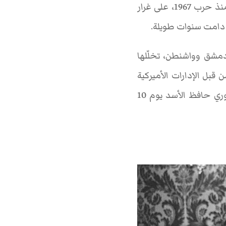
البلدين. لكن زيارة نيكسون إلى سوريا كانت لإحياء العلاقة من جديد بعد قطيعة دامت منذ حرب 1967، على غرار
دمشق وواشنطن، تخلّلها
قبل الإدارات الأميركية
المتعاقبة منذ سنة 2011، وتتزامن أيضا مع الذكرى الرابعة والعشرين لوفاة الرئيس السوري حافظ الأسد يوم 10