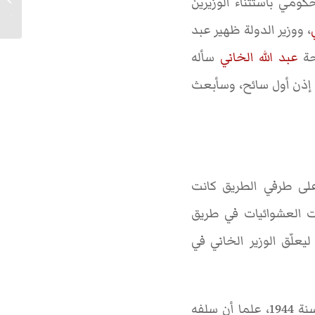
ومي باستثناء الوزيرين
الحرب الأو
، ووزير الدولة ظهير عبد
احة
عبد الله الخاني
سأله
ني إذن أول سائح، وسأبعث
على طرفي الطريق كانت
لت العشوائيات في طريق
يعلّق الوزير الخاني في
سلفه