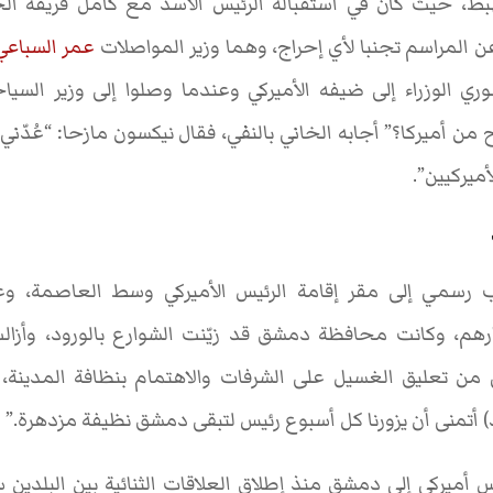
هبط، حيث كان في استقباله الرئيس الأسد مع كامل فريقه الحك
عن المراسم تجنبا لأي إحراج، وهما وزير المواصلات
عمر السباعي
وري الوزراء إلى ضيفه الأميركي وعندما وصلوا إلى وزير السي
ح من أميركا؟” أجابه الخاني بالنفي، فقال نيكسون مازحا: “عُدّ
أميركيين”.
ب رسمي إلى مقر إقامة الرئيس الأميركي وسط العاصمة، و
ارهم، وكانت محافظة دمشق قد زيّنت الشوارع بالورود، وأزا
 من تعليق الغسيل على الشرفات والاهتمام بنظافة المدينة، ل
 أتمنى أن يزورنا كل أسبوع رئيس لتبقى دمشق نظيفة مزدهرة.”
ركي إلى دمشق منذ إطلاق العلاقات الثنائية بين البلدين سنة 1944، علما أن 