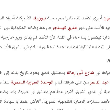
ون
أجرى الأسد لقاء نادرا مع مجلة
نيوزويك
الأميركية أجراه ال
فيه الأسد على دور
هنري كيسنجر
في مفاوضاته المكوكية بين ا
دارة نيكسون بما جاء في اللقاء لأن الأسد لم يذكر وزير خارجية 
 اليد العليا للولايات المتحدة لتحقيق السلام في الشرق الأوسط
ق
يافة في
شارع أبي رمانة
بدمشق، الذي يعود تاريخ بنائه إلى 
بد الناصر
من على شرفته قيام
الوحدة السورية المصرية
سنة 1958. وفي المساء، أقيمت
ية في نادي الشرق، أشهر مطاعم دمشق في حينها، وقد وضع
الأسد ممازحا العبارة الشعبية السورية: “الأكل عندنا يا سيادة 