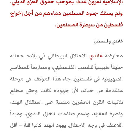
الإسلامية لقرون عدة، بموجب حقوق الغزو الديني.
ولم يسفك جنود المسلمين دماءهم من أجل إخراج
فلسطين من سيطرة المسلمين.
غاندي وفلسطين
معارضة
غاندي
للاحتلال البريطاني في بلاده جعلته
حليفاً طبيعياً للشعب الفلسطيني، ومعارضاً للمطامع
الصهيونية في فلسطين. جاء هذا الموقف في مرحلة
متقدمة من حياته، لأن جهوده كانت وحتى مطلع
ثلاثينات القرن العشرين منصبة على استقلال الهند،
ونصرة الفقراء، ودعم صناعات الغزل اليدوي، ومبدأ
اللاعنف في وجه الاحتلال. يهود الهند كانوا قلة – أقل