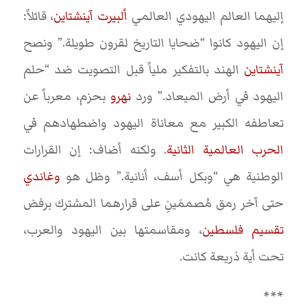
إليهما العالم اليهودي العالمي
ألبيرت آينشتاين
، قائلاً:
إن اليهود كانوا “ضحايا التاريخ لقرون طويلة.” ونصح
آينشتاين
الهند بالتفكير ملياً قبل التصويت ضد “حلم
اليهود في أرض الميعاد.” ورد
نهرو
بحزم، معرباً عن
تعاطفه الكبير مع معاناة اليهود واضطهادهم في
الحرب العالمية الثانية
. ولكنه أضاف: إن القرارات
الوطنية هي “وبكل أسف، أنانية.” وظل هو
وغاندي
حتى آخر رمق مُصممَينِ على قرارهما المشترك برفض
تقسيم فلسطين
، ومقاسمتها بين اليهود والعرب،
تحت أية ذريعة كانت.
***