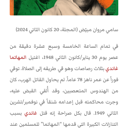
سامي مروان مبيّض (المجلة، 20 كانون الثاني 2024)
في تمام الساعة الخامسة وسبع عشرة دقيقة من
عصر يوم 30 يناير/كانون الثاني 1948، اغتيل
المهاتما
غاندي
بثلاث رصاصات وهو في طريقه إلى الصلاة. توفي
فوراً عن عمر ناهز 78 عاماً. لم يحاول القاتل الهرب، كان
من الهندوس المتعصبين، وقد أُلقي القبض عليه،
وجرت محاكمته قبل إعدامه شنقاً في نوفمبر/تشرين
الثاني 1949. قال بكل صراحة إنه قتل
غاندي
بسبب
التنازلات الكبيرة التي قدمها “المهاتما” للمسلمين عند