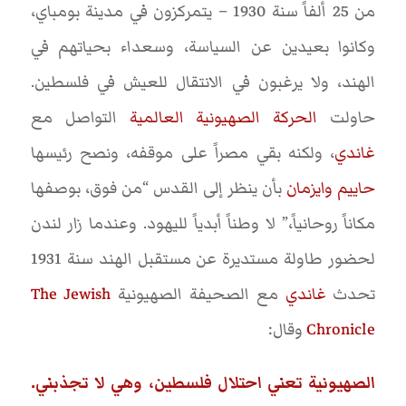
من 25 ألفاً سنة 1930 – يتمركزون في مدينة بومباي،
وكانوا بعيدين عن السياسة، وسعداء بحياتهم في
الهند، ولا يرغبون في الانتقال للعيش في فلسطين.
حاولت
الحركة الصهيونية العالمية
التواصل مع
غاندي
، ولكنه بقي مصراً على موقفه، ونصح رئيسها
حاييم وايزمان
بأن ينظر إلى القدس “من فوق، بوصفها
مكاناً روحانياً،” لا وطناً أبدياً لليهود. وعندما زار لندن
لحضور طاولة مستديرة عن مستقبل الهند سنة 1931
تحدث
غاندي
مع الصحيفة الصهيونية
The Jewish
Chronicle
وقال:
الصهيونية تعني احتلال فلسطين، وهي لا تجذبني.