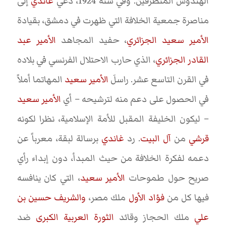
الهندوس المتطرفين. وفي سنة 1924، دُعي
غاندي
إلى
مناصرة جمعية الخلافة التي ظهرت في دمشق، بقيادة
الأمير سعيد الجزائري
، حفيد المجاهد
الأمير عبد
القادر الجزائري
، الذي حارب الاحتلال الفرنسي في بلاده
في القرن التاسع عشر. راسلَ
الأمير سعيد
المهاتما أملاً
في الحصول على دعم منه لترشيحه – أي
الأمير سعيد
– ليكون الخليفة المقبل للأمة الإسلامية، نظرا لكونه
قرشي
من
آل البيت
. رد
غاندي
برسالة لبقة، معرباً عن
دعمه لفكرة الخلافة من حيث المبدأ، دون إبداء رأي
صريح حول طموحات
الأمير سعيد
، التي كان ينافسه
فيها كل من
فؤاد الأول
ملك مصر،
والشريف حسين بن
علي
ملك الحجاز وقائد
الثورة العربية الكبرى
ضد