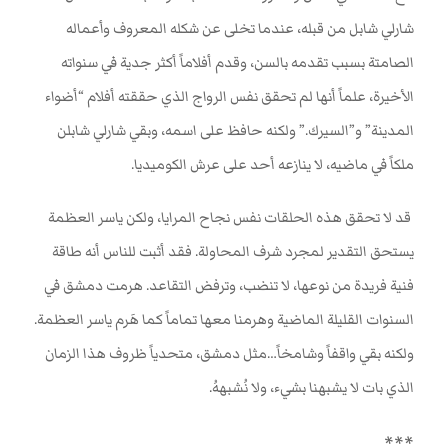
شارلي شابل من قبله، عندما تخلى عن شكله المعروف وأعماله
الصامتة بسبب تقدمه بالسن، وقدم أفلاماً أكثر جدية في سنواته
الأخيرة، علماً أنها لم تحقق نفس الرواج الذي حققته أفلام “أضواء
المدينة” و”السيرك.” ولكنه حافظ على اسمه، وبقي شارلي شابلن
ملكاً في ماضيه، لا ينازعه أحد على عرش الكوميديا
.
قد لا تحقق هذه الحلقات نفس نجاح المرايا، ولكن ياسر العظمة
يستحق التقدير لمجرد شرف المحاولة. فقد أثبت للناس أنه طاقة
فنية فريدة من نوعها، لا تنضب، وترفض التقاعد. هرمت دمشق في
السنوات القليلة الماضية وهرمنا معها تماماً كما هَرم ياسر العظمة.
ولكنه بقي واقفاً وشامخاً…مثل دمشق، متحدياً ظروف هذا الزمان
الذي بات لا يشبهنا بشيء، ولا نُشبههُ.
***