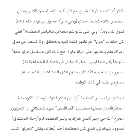
أذكر أننا كنا ننتظرها بشوق مع كل أفراد الأسرة، من الكبير وحتى
الصغير. كانت شقيقة جدي (وهي امرأة عجوز من تولد عام 1911)
تقول لنا دوماً: “ولي على بدنو شو مسخن هالياسر العظمة!” ففي
كل حلقات “مرايا” لم تظهر كلمة نابية بالمطلق، ولا كشف عن ساق
امرأة، ولم يتخللها حتى قبلة عابرة. مع ذلك كان مسلسل مرايا عملاً
ناجحاً بكل المقاييس، حُفر كالنقش في الذاكرة الجماعية لكل
السوريين والعرب، لأنه كان يحترم عقل المشاهد ويقدم ما هو
ممتع ومفيد في ذات الوقت.
لم تكن مرايا ياسر العظمة أول من ابتكر فكرة اللوحات الكوميدية
المتفرقة، بل سبقها مسلسل “قصاقيص” لفهد كعيكاتي، و “تلفزيون
المرح” لناجي جبر (الذي شارك به ياسر العظمة)، و”رحلة المشتاق”
لداوود شيخاني، الذي كان العظمة أحد أبطاله، ولكن “المرايا” كانت