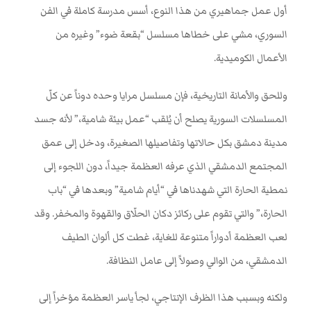
أول عمل جماهيري من هذا النوع، أسس مدرسة كاملة في الفن
السوري، مشي على خطاها مسلسل “بقعة ضوء” وغيره من
الأعمال الكوميدية.
وللحق والأمانة التاريخية، فإن مسلسل مرايا وحده دوناً عن كلّ
المسلسلات السورية يصلح أن يُلقب “عمل بيئة شامية،” لأنه جسد
مدينة دمشق بكل حالاتها وتفاصيلها الصغيرة، ودخل إلى عمق
المجتمع الدمشقي الذي عرفه العظمة جيداً، دون اللجوء إلى
نمطية الحارة التي شهدناها في “أيام شامية” وبعدها في “باب
الحارة،” والتي تقوم على ركائز دكان الحلّاق والقهوة والمخفر. وقد
لعب العظمة أدواراً متنوعة للغاية، غطت كل ألوان الطيف
الدمشقي، من الوالي وصولاً إلى عامل النظافة
.
ولكنه وبسبب هذا الظرف الإنتاجي، لجأ ياسر العظمة مؤخراً إلى