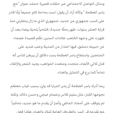
وسائل التواصل الاجتماعي عبر حلقات قصيرة حملت عنوان “مع
ياسر العظمة.” وكأنه أراد أن يقول: لست بحاجة لكم جميعاً وأنا قادر
على كسب جمهوري من جديد، جمهوري الذي ما زال ينتظرني منذ
قرابة العشر سنوات. ظهر بحلّة جديدة، مُلتحياً بلحية بيضاء بعد أن
ظهرت على وجهه المُتعب علامات السنين. نظّم قصيدة عصماء
عن حبيبته دمشق، فيها اعتذار من المدينة وعتب شديد على
المنتجين. واستطاع ياسر العظمة بست دقائق أن يبرهن للناس أنه
فنان ثلاثي الأبعاد، متجدد ومتعدد المواهب، يجيد الشعر والإلقاء،
تماماً كما برع في التمثيل والغناء
.
ربما أدرك ياسر العظمة أن زمن المرايا قد ولىّ، بسبب غياب معظم
نجومها الكبار، مثل سليم كلاس وعصام عبجي وحسن دكاك. ولكنه
لم يتوقف على أمجاد الماضي وأصرّ أن يقدم ما هو جديد، تماشياً
مع تقدمه في السن والظروف العامة للبلاد والعباد. هكذا فعل