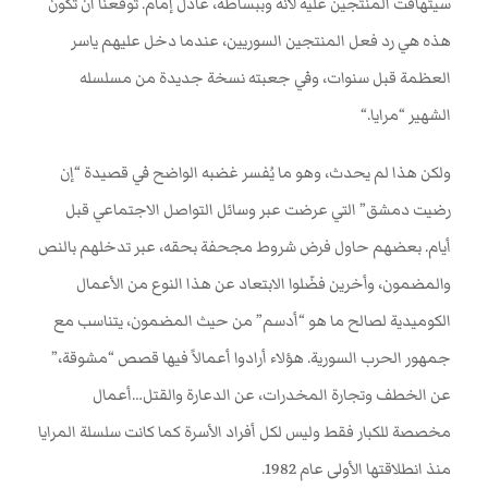
سيتهافت المنتجين عليه لأنه وببساطة، عادل إمام. توقعنا أن تكون
هذه هي رد فعل المنتجين السوريين، عندما دخل عليهم ياسر
العظمة قبل سنوات، وفي جعبته نسخة جديدة من مسلسله
الشهير “مرايا
.
“
ولكن هذا لم يحدث، وهو ما يُفسر غضبه الواضح في قصيدة “إن
رضيت دمشق” التي عرضت عبر وسائل التواصل الاجتماعي قبل
أيام. بعضهم حاول فرض شروط مجحفة بحقه، عبر تدخلهم بالنص
والمضمون، وأخرين فضّلوا الابتعاد عن هذا النوع من الأعمال
الكوميدية لصالح ما هو “أدسم” من حيث المضمون، يتناسب مع
جمهور الحرب السورية. هؤلاء أرادوا أعمالاً فيها قصص “مشوقة،”
عن الخطف وتجارة المخدرات، عن الدعارة والقتل…أعمال
مخصصة للكبار فقط وليس لكل أفراد الأسرة كما كانت سلسلة المرايا
منذ انطلاقتها الأولى عام 1982
.