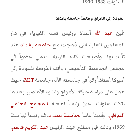
السنوات 1933-1939.
العودة إلى العراق ورئاسة جامعة بغداد
عُين
عبد الله
أستاذ ورئيس قسم الفيزياء في دار
المعلمين العليا، التي دُمجت مع
جامعة بغداد
عند
تأسيسها، وأصبحت كلية التربية. سمي عضواً في
مجلس الجامعة التأسيسي، وأتته الفرصة للعودة إلى
أميركا أستاذاُ زائراُ في جامعته الأم، جامعة
MIT
، حيث
عمل على دراسة حركة الأمواج ونشوء الأعاصير. بعدها
بثلاث سنوات، عُين رئيساً لمجلة
المجمع العلمي
العراقي
، وأميناً عاماً
لجامعة بغداد
، ثم رئيساً لها سنة
1959، وذلك في مطلع عهد الرئيس
عبد الكريم قاسم
،