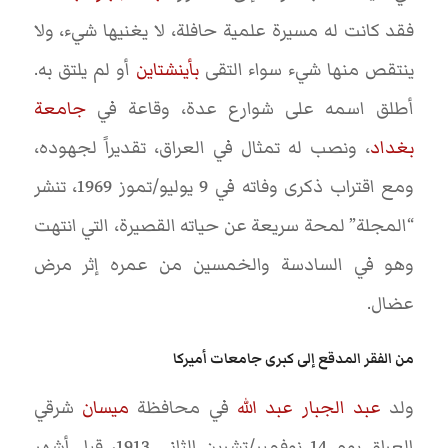
فقد كانت له مسيرة علمية حافلة، لا يغنيها شيء، ولا
ينتقص منها شيء سواء التقى
بأينشتاين
أو لم يلتق به.
أطلق اسمه على شوارع عدة، وقاعة في
جامعة
بغداد
، ونصب له تمثال في العراق، تقديراً لجهوده،
ومع اقتراب ذكرى وفاته في 9 يوليو/تموز 1969، تنشر
“المجلة” لمحة سريعة عن حياته القصيرة، التي انتهت
وهو في السادسة والخمسين من عمره إثر مرض
عضال.
من الفقر المدقع إلى كبرى جامعات أميركا
ولد
عبد الجبار عبد الله
في محافظة
ميسان
شرقي
العراق يوم 14 نوفمبر/تشرين الثاني 1913، قبل أشهر