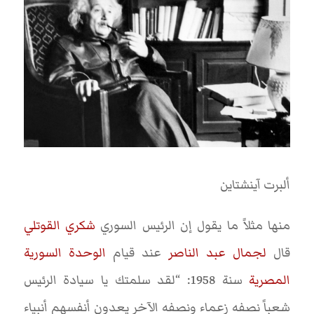
ألبرت آينشتاين
منها مثلاً ما يقول إن الرئيس السوري
شكري القوتلي
قال
لجمال عبد الناصر
عند قيام
الوحدة السورية
المصرية
سنة 1958: “لقد سلمتك يا سيادة الرئيس
شعباً نصفه زعماء ونصفه الآخر يعدون أنفسهم أنبياء