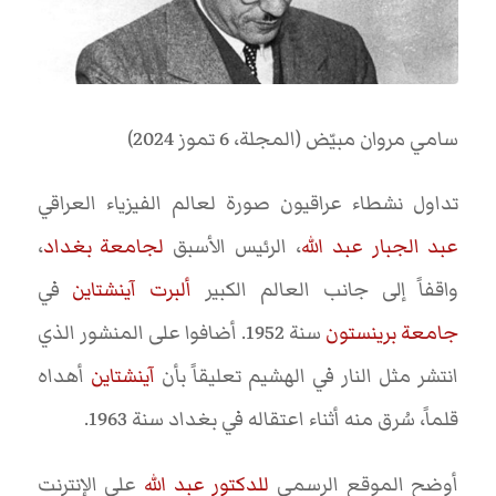
سامي مروان مبيّض (المجلة، 6 تموز 2024)
تداول نشطاء عراقيون صورة لعالم الفيزياء العراقي
عبد الجبار عبد الله
، الرئيس الأسبق
لجامعة بغداد
،
واقفاً إلى جانب العالم الكبير
ألبرت آينشتاين
في
جامعة برينستون
سنة 1952. أضافوا على المنشور الذي
انتشر مثل النار في الهشيم تعليقاً بأن
آينشتاين
أهداه
قلماً، سُرق منه أثناء اعتقاله في بغداد سنة 1963.
أوضح الموقع الرسمي
للدكتور عبد الله
على الإنترنت