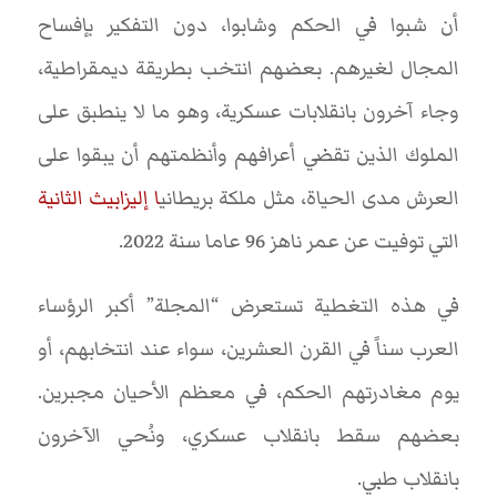
أن شبوا في الحكم وشابوا، دون التفكير بإفساح
المجال لغيرهم. بعضهم انتخب بطريقة ديمقراطية،
وجاء آخرون بانقلابات عسكرية، وهو ما لا ينطبق على
الملوك الذين تقضي أعرافهم وأنظمتهم أن يبقوا على
العرش مدى الحياة، مثل ملكة بريطاني
ا إليزابيث الثانية
التي توفيت عن عمر ناهز 96 عاما سنة 2022.
في هذه التغطية تستعرض “المجلة” أكبر الرؤساء
العرب سناً في القرن العشرين، سواء عند انتخابهم، أو
يوم مغادرتهم الحكم، في معظم الأحيان مجبرين.
بعضهم سقط بانقلاب عسكري، ونُحي الآخرون
بانقلاب طبي.