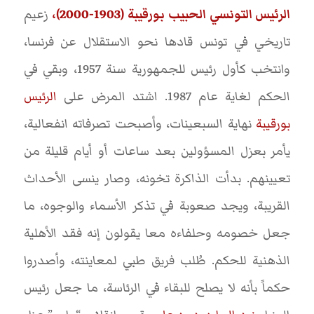
الرئيس التونسي الحبيب بورقيبة (1903-2000)،
زعيم
تاريخي في تونس قادها نحو الاستقلال عن فرنسا،
وانتخب كأول رئيس للجمهورية سنة 1957، وبقي في
الحكم لغاية عام 1987. اشتد المرض على
الرئيس
بورقيبة
نهاية السبعينات، وأصبحت تصرفاته انفعالية،
يأمر بعزل المسؤولين بعد ساعات أو أيام قليلة من
تعيينهم. بدأت الذاكرة تخونه، وصار ينسى الأحداث
القريبة، ويجد صعوبة في تذكر الأسماء والوجوه، ما
جعل خصومه وحلفاءه معا يقولون إنه فقد الأهلية
الذهنية للحكم. طُلب فريق طبي لمعاينته، وأصدروا
حكماً بأنه لا يصلح للبقاء في الرئاسة، ما جعل رئيس