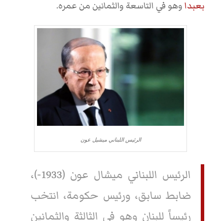
بعبدا
وهو في التاسعة والثمانين من عمره.
الرئيس اللبناني ميشيل عون
الرئيس اللبناني ميشال عون (1933-)،
ضابط سابق، ورئيس حكومة، انتخب
رئيساً للبنان وهو في الثالثة والثمانين