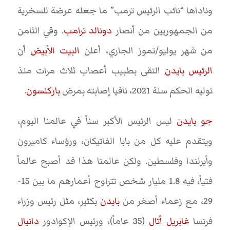
وناداها “نائب الرئيس ترمب” ما جعله عرضة للسخرية
من الجمهوريين من أنصار
دونالد ترامب
. وفي الثامن
من شهر يوليو/تموز الجاري، أعلن
البيت الأبيض
أن
الرئيس بايدن
التقى بطبيب أعصاب ثلاث مرات منذ
توليه الحكم سنة 2021، نافيا إصابته بمرض
باركنسون
.
جو بايدن
ليس الرئيس الأكبر سناً في عالمنا اليوم،
ويتقدم عليه كل من بابا الفاتيكان، ورؤساء كاميرون
وأيرلندا وفلسطين. ولكن عالمنا هذا قد أصبح عالماً
فتياً، فيه 1.8 مليار شخص تتراوح أعمارهم ما بين 15-
29، مع زعماء أصغر من
بايدن
بكثير، مثل رئيس وزراء
فرنسا
غابريل أتال
(35 عاماً)، ورئيس الإكوادور
دانيال