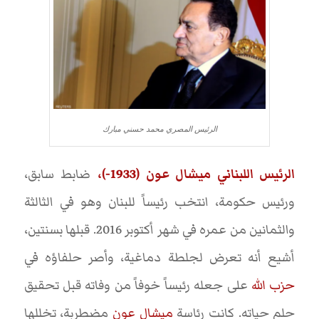
الرئيس المصري محمد حسني مبارك
الرئيس اللبناني ميشال عون (1933-)،
ضابط سابق،
ورئيس حكومة، انتخب رئيساً للبنان وهو في الثالثة
والثمانين من عمره في شهر أكتوبر 2016. قبلها بسنتين،
أشيع أنه تعرض لجلطة دماغية، وأصر حلفاؤه في
حزب الله
على جعله رئيساً خوفاً من وفاته قبل تحقيق
حلم حياته. كانت رئاسة
ميشال عون
مضطربة، تخللها