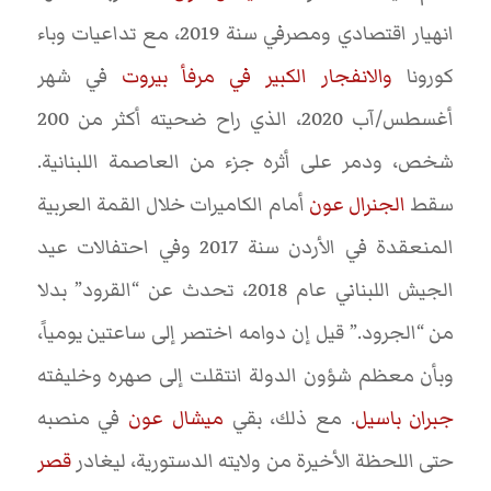
انهيار اقتصادي ومصرفي سنة 2019، مع تداعيات وباء
كورونا
والانفجار الكبير في مرفأ بيروت
في شهر
أغسطس/آب 2020، الذي راح ضحيته أكثر من 200
شخص، ودمر على أثره جزء من العاصمة اللبنانية.
سقط
الجنرال عون
أمام الكاميرات خلال القمة العربية
المنعقدة في الأردن سنة 2017 وفي احتفالات عيد
الجيش اللبناني عام 2018، تحدث عن “القرود” بدلا
من “الجرود.” قيل إن دوامه اختصر إلى ساعتين يومياً،
وبأن معظم شؤون الدولة انتقلت إلى صهره وخليفته
جبران باسيل
. مع ذلك، بقي
ميشال عون
في منصبه
حتى اللحظة الأخيرة من ولايته الدستورية، ليغادر
قصر