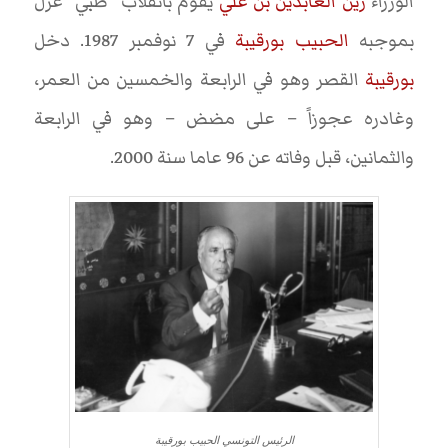
الوزراء
زين العابدين بن علي
يقوم بانقلاب “طبي” عزل
بموجبه
الحبيب بورقيبة
في 7 نوفمبر 1987. دخل
بورقيبة
القصر وهو في الرابعة والخمسين من العمر،
وغادره عجوزاً – على مضض – وهو في الرابعة
والثمانين، قبل وفاته عن 96 عاما سنة 2000.
الرئيس التونسي الحبيب بورقيبة