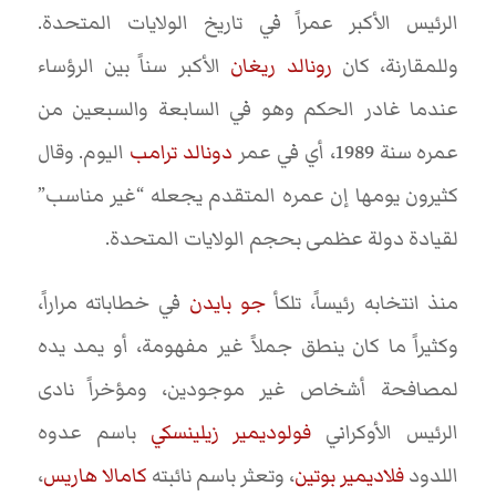
الرئيس الأكبر عمراً في تاريخ الولايات المتحدة.
وللمقارنة، كان
رونالد ريغان
الأكبر سناً بين الرؤساء
عندما غادر الحكم وهو في السابعة والسبعين من
عمره سنة 1989، أي في عمر
دونالد ترامب
اليوم. وقال
كثيرون يومها إن عمره المتقدم يجعله “غير مناسب”
لقيادة دولة عظمى بحجم الولايات المتحدة.
منذ انتخابه رئيساً، تلكأ
جو بايدن
في خطاباته مراراً،
وكثيراً ما كان ينطق جملاً غير مفهومة، أو يمد يده
لمصافحة أشخاص غير موجودين، ومؤخراً نادى
الرئيس الأوكراني
فولوديمير زيلينسكي
باسم عدوه
اللدود
فلاديمير بوتين
، وتعثر باسم نائبته
كامالا هاريس
،