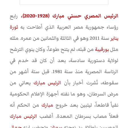
الرئيس المصري حسني مبارك (1928-2020)،
رابع
رؤساء جمهورية مصر العربية الذي أطاحت به
ثورة
يناير
سنة 2011 وهو في الثالثة والثمانين من عمره. مثله
مثل
بورقيبة
من قبله، لم يتنح طوعاً، وكان ينوي الترشح
لولاية دستورية سادسة، بعد أن كان قد خدم في
الرئاسة المصرية منذ سنة 1981. قبل ستة أشهر من
سقوطه، نُشرت أخبار بأن
الرئيس مبارك
يعاني من
مرض السرطان، وهو ما نفته أجهزة الإعلام الحكومية
نفياً قاطعاً، ليتبين بعد خروج
مبارك
من الحكم أنه
فعلاً مصاب بسرطان المعدة. أغضب
الرئيس مبارك
المصريين بإطلاق يد زوجته
سوزان
وتحضير ابنه
جمال