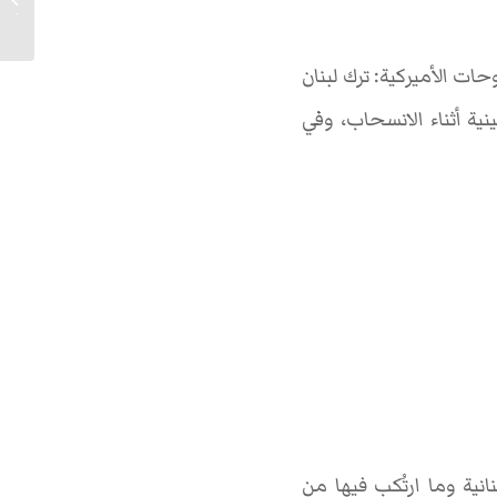
في الذكرى 79 لوفات
ت الأميركية: ترك لبنان
ية أثناء الانسحاب، وفي
ية وما ارتُكب فيها من