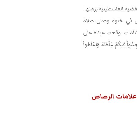
ضية الفلسطينية برمتها.
ل في خلوة وصلى صلاة
رشادات. وقعت عيناه على
ُفارِ وَلْيَجِدُواْ فِيكُمْ غِلْظَة وَاعْلَمُواْ
ا علامات الرصاص