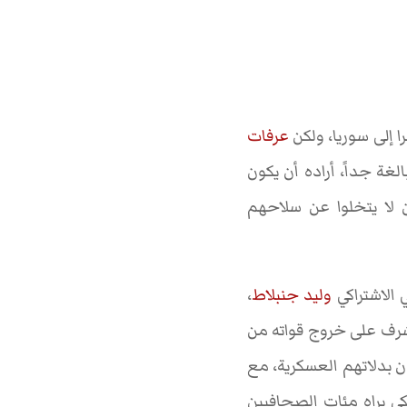
ا إلى سوريا، ولكن
عرفات
غة جداً، أراده أن يكون
ن لا يتخلوا عن سلاحهم
 الاشتراكي
وليد جنبلاط
،
شرف على خروج قواته من
س 1982. الكثير منهم كانوا يرتدون بدلاتهم العسكرية، مع
ي يراه مئات الصحافيين