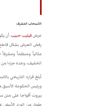
الانسحاب المشرف
عرض
فيليب حبيب
أن يكون
رفض العرض بشكل قاطع. كا
مثالياً ومنظماً ومشرفا
الخفيف، وعده جزءا من هو
أبلغ قراره التاريخي بال
ورئيس الحكومة الأسبق
ص
طوق من الورد الأبيض عل