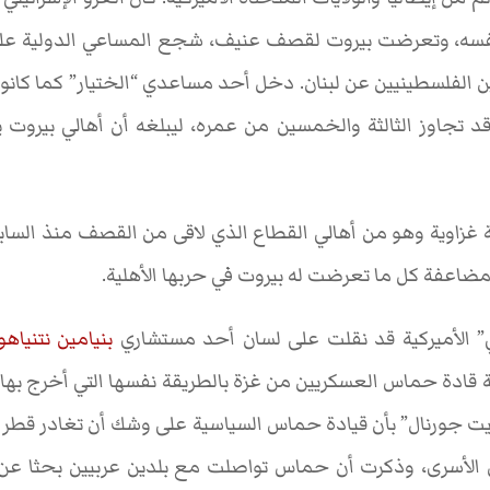
نفسه، وتعرضت بيروت لقصف عنيف، شجع المساعي الدولية على 
ين الفلسطينيين عن لبنان. دخل أحد مساعدي “الختيار” كما كانوا
قد تجاوز الثالثة والخمسين من عمره، ليبلغه أن أهالي بيروت
غزاوية وهو من أهالي القطاع الذي لاقى من القصف منذ السابع
مضاعفة كل ما تعرضت له بيروت في حربها الأهلية.
 الأميركية قد نقلت على لسان أحد مستشاري
بنيامين نتنياهو
 قادة حماس العسكريين من غزة بالطريقة نفسها التي أخرج بها
 جورنال” بأن قيادة حماس السياسية على وشك أن تغادر قطر أي
 الأسرى، وذكرت أن حماس تواصلت مع بلدين عربيين بحثا عن