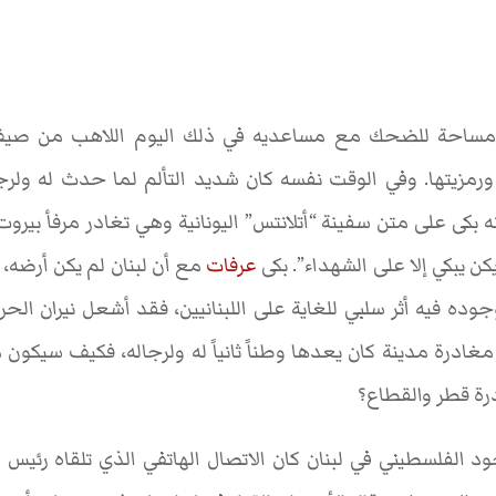
رمزيتها. وفي الوقت نفسه كان شديد التألم لما حدث له ولر
إنه بكى على متن سفينة “أتلانتس” اليونانية وهي تغادر مرفأ بي
يكن يبكي إلا على الشهداء”. بكى
عرفات
مغادرة مدينة كان يعدها وطناً ثانياً له ولرجاله، فكيف سيك
ة قطر والقطاع؟
 الفلسطيني في لبنان كان الاتصال الهاتفي الذي تلقاه رئيس ال