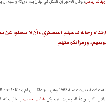
رونالد ريغان
، وقال الأخير إن القتل في لبنان بلغ ذروته وعليه أن ي
رتداء رجاله لباسهم العسكري وأن لا يتخلوا عن 
يتهم، ورمزا لكرامتهم
جملة التي لم ينطقها بعد الرئيس الأميركي الحالي
لاق النار، وبدأ المبعوث الأميركي
فيليب حبيب
بمفاوضاته الش