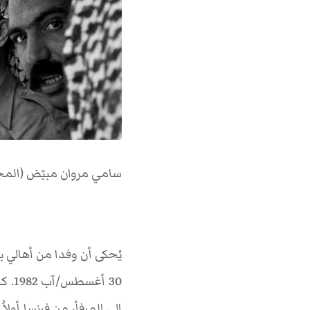
سامي مروان مبيّض (المجلة، 30 أيار 
يُحكى أن وفدا من أهالي ب
30 أ
إلى المرفأ، من فرنسا أولا