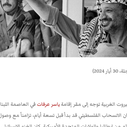
2024)
يروت الغربية توجه إلى مقر إقامة
ياسر عرفات
في العاصمة اللبنان
غسطس/آب 1982. كان الانسحاب الفلسطيني قد بدأ قبل تسعة أيام، تزامناً م
ُ ثم من إيطاليا والولايات المتحدة الأميركية. كان الغزو الإسرائ