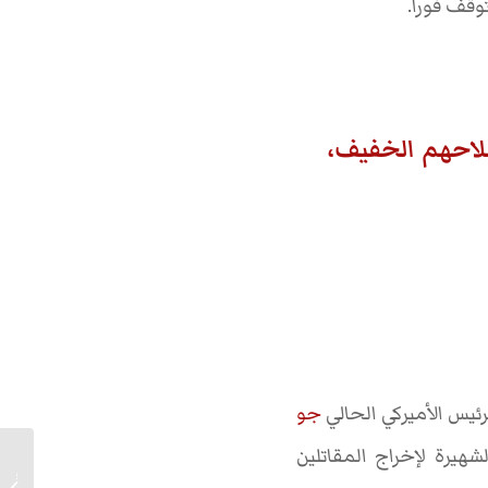
توقف فورا.
سلاحهم الخفيف،
جو
هيرة لإخراج المقاتلين
البعض لا 