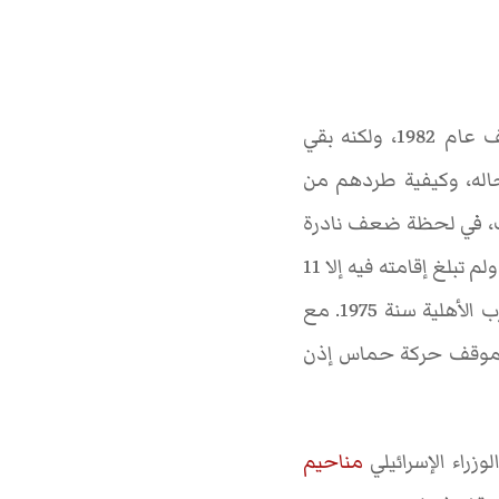
وجد مساحة للضحك مع مساعديه في ذلك اليوم اللاهب من صيف عام 1982، ولكنه بقي
جاله، وكيفية طردهم من
روت، في لحظة ضعف نادرة
مع أن لبنان لم يكن أرضه، ولم تبلغ إقامته فيه إلا 11
سنة فقط لا غير، وكان لوجوده فيه أثر سلبي للغاية على اللبنانيين، فقد أشعل نيران الحرب الأهلية سنة 1975. مع
ون موقف حركة حماس إذن
وزراء الإسرائيلي
مناحيم