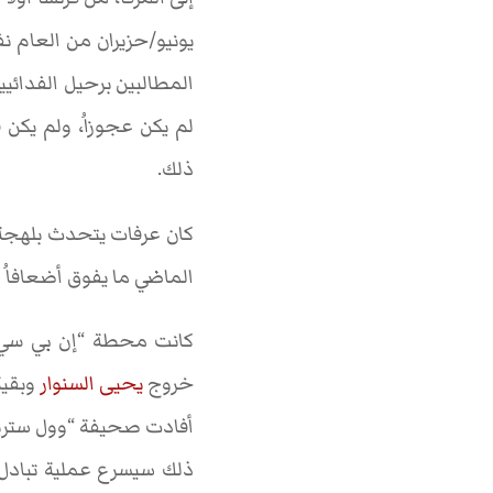
يونيو/حزيران من العام 
المطالبين برحيل الفدائي
لم يكن عجوزاُ، ولم يكن 
ذلك.
كان عرفات يتحدث بلهجة 
الماضي ما يفوق أضعافاُ 
كانت محطة “إن بي سي”
خروج
يحيى السنوار
وبقية
أفادت صحيفة “وول ستريت
ذلك سيسرع عملية تبادل