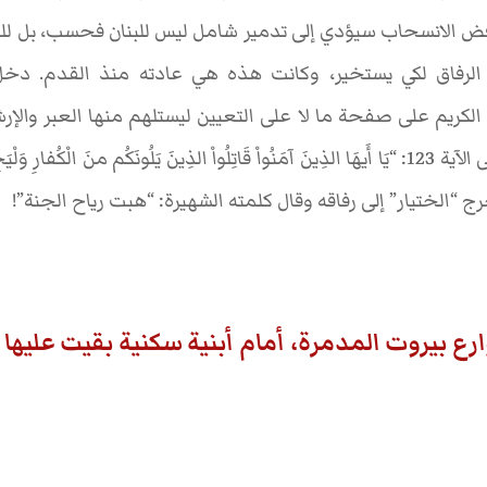
فض الانسحاب سيؤدي إلى تدمير شامل ليس للبنان فحسب، بل للق
لرفاق لكي يستخير، وكانت هذه هي عادته منذ القدم. دخ
ن الكريم على صفحة ما لا على التعيين ليستلهم منها العبر والإ
سورة التوبة، وتحديدا على الآية 123: “يَا أَيهَا الذِينَ آمَنُواْ قَاتِلُواْ الذِينَ يَلُونَكُم منَ الْك
. ثم خرج “الختيار” إلى رفاقه وقال كلمته الشهيرة: “هبت رياح الجنة”!
ارع بيروت المدمرة، أمام أبنية سكنية بقيت عليه