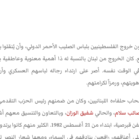
 خروج الفلسطينيين بلباس الصليب الأحمر الدولي، وأن يُنقلوا بر
ن الخروج من لبنان بالنسبة له ذا أهمية معنوية وعاطفية بال
ً في الوقت نفسه. أصر على ارتداء رجاله لباسهم العسكري وأ
يتهم، ورمزاً لكرامتهم.
انسحاب حلفاءه اللبنانيين، وكان من ضمنهم رئيس الحزب التقدمي
ائب سلام
، والحالي
شفيق الوزان
، وبالتعاون والتنسيق معهم أ
بيروت أفواجا على متن سفن قبرصية، ابتداء من 21 أغسط
ى أعناقهم، رافعين بنادقهم في السماء، ومعها شعار النصر لك