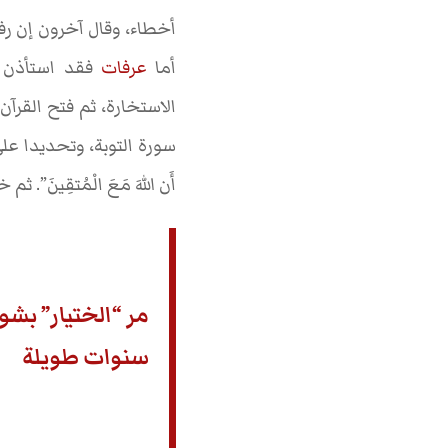
أخطاء، وقال آخرون إن ر
أما
عرفات
فقد استأذن ا
الاستخارة، ثم فتح القرآ
أَن اللهَ مَعَ الْمُتقِينَ”
مر “الختيار” بشو
سنوات طويلة