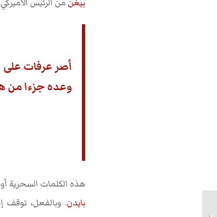
بيغن
من الرئيس الأميركي
أصر عرفات على ا
وعده جزءا من هو
هذه الكلمات السحرية أوقفت قصف بيروت سنة 1982 وهي ال
بايدن
. وبالفعل، توقف إط
عندما وقعت النكبة … كيف غنّاها