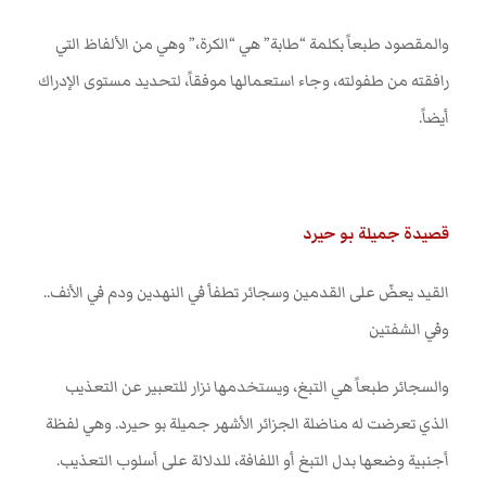
والمقصود طبعاً بكلمة “طابة” هي “الكرة،” وهي من الألفاظ التي
رافقته من طفولته، وجاء استعمالها موفقاً، لتحديد مستوى الإدراك
أيضاً
.
قصيدة جميلة بو حيرد
القيد يعضّ على القدمين وسجائر تطفأ في النهدين ودم في الأنف..
وفي الشفتين
والسجائر طبعاً هي التبغ، ويستخدمها نزار للتعبير عن التعذيب
الذي تعرضت له مناضلة الجزائر الأشهر جميلة بو حيرد. وهي لفظة
أجنبية وضعها بدل التبغ أو اللفافة، للدلالة على أسلوب التعذيب
.