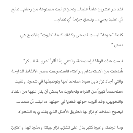
لقد مر عشرون عاماً علينا… ونحن توابيت مصنوعة من رخام… نبايع
أي عقيد يجيء… ونلعق جزمة أي نظام
….
كلمة “جزمة” ليست فصحى وكذلك كلمة “تابوت” والأصح هي
نعش.”
ليست هذه الوقفة إحصائية، ولكنني وأنا أقرأ “عروسة السكر”
شُدهت من الاستخدام وبراعته، فاستعرضت بعض الألفاظ الدارجة
والتي أجاد نزار دون سواه استخدامها وتوظيفها في شعره، ولقيت
استحساناً كبيراً من القراء، وتجاوزت ما يمكن أن يثار عليها من النقاد
واللغويين، وقد أثيرت حولها قضايا في حينها، ما لبثت أن همدت،
ليصبح استخدام نزار لها الطريق الأمثل الذي يقتدي به الشعراء
.
وما عرضته وغيره كثير يدل على تشرّب نزار لبيئته ومفرداتها، واعتزازه