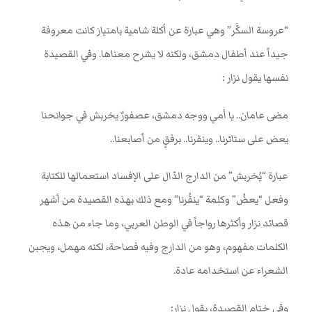
“عروسة السكَّر” وهي عبارة عن أكلة شامية بامتياز كانت معروفة
جيداً عند أطفال دمشق، ولكنه لا يشرح معناها. وفي القصيدة
نفسها يقول نزار
:
مضى عامان.. يا أمي ووجه دمشق، عصفورٌ يخربش في جوانحنا
يعض على ستائرنا.. وينقرنا.. برفقٍ من أصابعنا
..
عبارة “يُخربش” من الدارج الدّال على الإفساد استعمالها للكتابة
وفعل “يعضُ” وكلمة “ينقُرنا” ومع ذلك بهذه القصيدة من أشهر
قصائد نزار وأكثرها رواجاً في الوطن العربي، وما جاء من هذه
الكلمات مفهوم، وهو من الدارج وفيه فصاحة، لكنه مهمل، ويجبن
الشعراء عن استخدامه عادة
.
وفي ختام القصيدة، يقول نزار
: