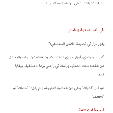
وعبارة “شراشف” هي من العامية السورية
.
في رثاء ابنه توفيق قباني
يقول نزار في قصيدة “الأمير الدمشقي:”
أشيلك، يا ولدي، فوق ظهري كمئذنة كسرت قطعتين.. وشعرك حقل
من القمح تحت المطر.. ورأسك في راحتي وردة دمشقية.. وبقايا
قمر
.
هو قال “أشيلك” وهي من العامية الدارجة، ولم يقل: “أحملك” أو
“أرفعك.”
قصيدة أنت اللغة