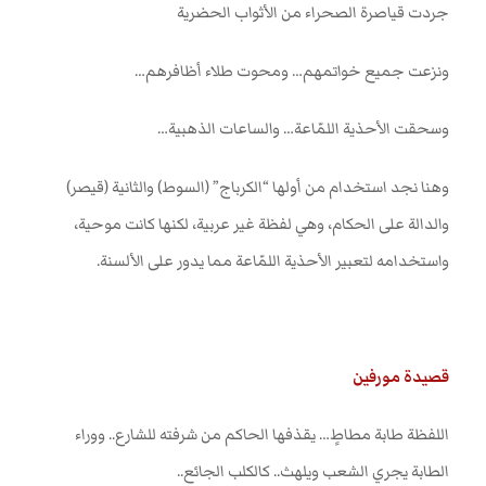
جردت قياصرة الصحراء من الأثواب الحضرية
ونزعت جميع خواتمهم… ومحوت طلاء أظافرهم
…
وسحقت الأحذية اللمّاعة… والساعات الذهبية
…
وهنا نجد استخدام من أولها “الكرباج” (السوط) والثانية (قيصر)
والدالة على الحكام، وهي لفظة غير عربية، لكنها كانت موحية،
واستخدامه لتعبير الأحذية اللمّاعة مما يدور على الألسنة
.
قصيدة مورفين
اللفظة طابة مطاطٍ… يقذفها الحاكم من شرفته للشارع.. ووراء
الطابة يجري الشعب ويلهث.. كالكلب الجائع
..