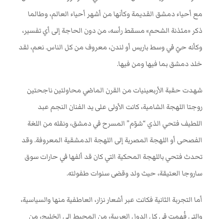
مع أحياء دمشق القديمة وكأنها من أشهر أحياء العالم، وطالما
ذكر «مئذنة الشحم» مسقط رأسه، من دون الحاجة إلى أي تفسير،
وكأنه حيّ في وسط باريس أو لندن، معروف من كل الناس. نعم، لقد
خلد دمشق بما فيها ومن فيها
.
شهدت حقبة الأربعينيات من القرن الماضي محاولتين ناجحتين
روجتا اللهجة الشامية، كانت الأولى على يد الفنان النجم عبد
اللطيف فتحي الذي “شوّم” المسرح في دمشق، ونقله من اللغة
الفصحى أو اللهجة المصرية إلى اللهجة الدمشقية المعروفة. وقد
تحدث فتحي باللهجة المحكية التي كان قد ألفها في حارات سوق
ساروجا العتيقة، حيث ولد وقضى سنوات طفولته
.
أما التجربة الثانية فكانت عبر أشعار نزار، العاطفية منها والسياسية،
والتي فُهمت في كل الدول العربية، من المحيط إلى الخليج، من