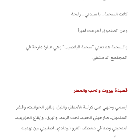
كانت السحبة… يا سيدتي… رابحة
ومن الصندوق أخرجت أميراً
والـسحبة هنا تعني “سحبة اليانصيب” وهي عبارة دارجة في
المجتمع الدمشقي
.
قصيدة بيروت والحب والمطر
ارسمي وجهي على كراسة الأمطار، والليل، وبللور الحوانيت، وقشر
السنديان.. طارحيني الحب.. تحت الرعد، والبرق.. وإيقاع المزاريب..
امنحيني وطنا في معطف الفرو الرمادي.. اصلبيني بين نهديك