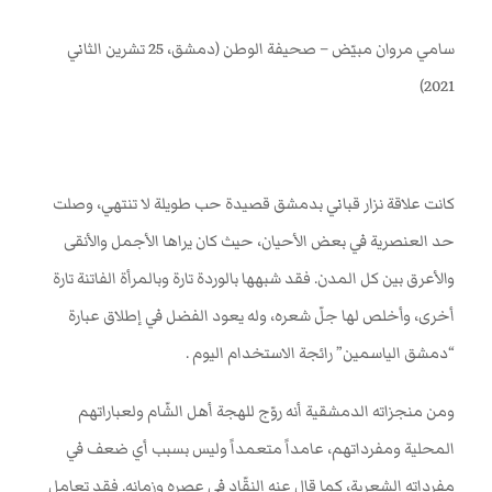
سامي مروان مبيّض – صحيفة الوطن (دمشق، 25 تشرين الثاني
2021)
كانت علاقة نزار قباني بدمشق قصيدة حب طويلة لا تنتهي، وصلت
حد العنصرية في بعض الأحيان، حيث كان يراها الأجمل والأنقى
والأعرق بين كل المدن. فقد شبهها بالوردة تارة وبالمرأة الفاتنة تارة
أخرى، وأخلص لها جلّ شعره، وله يعود الفضل في إطلاق عبارة
“دمشق الياسمين” رائجة الاستخدام اليوم
.
ومن منجزاته الدمشقية أنه روّج للهجة أهل الشّام ولعباراتهم
المحلية ومفرداتهم، عامداً متعمداً وليس بسبب أي ضعف في
مفرداته الشعرية، كما قال عنه النقّاد في عصره وزمانه. فقد تعامل