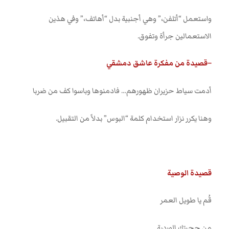
واستعمل “أتلفن،” وهي أجنبية بدل “أهاتف،” وفي هذين
الاستعمالين جرأة وتفوق
.
–
قصيدة من مفكرة عاشق دمشقي
أدمت سياط حزيران ظهورهم… فادمنوها وباسوا كف من ضربا
وهنا يكرر نزار استخدام كلمة “البوس” بدلاً من التقبيل
.
قصيدة الوصية
قُم يا طويل العمر
من حجرتك الوردية
…