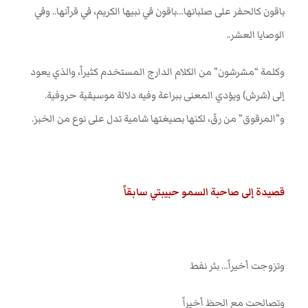
باقون كالحفر على صلبانها…باقون في نبيها الكريم، في قرآنها.. وفي
الوصايا العشر
..
وكلمة “مشرشون” من الكلام الدارج المستخدم كثيراً، والذي يعود
إلى (شرش) ويؤدي المعنى ببراعة وفيه دلالة موسيقية حروفية.
و”المرقوق” من رقّ، لكنها بصيغتها شامية تدل على نوع من الخبز
.
قصيدة إلى صاحبة السمو حبيبتي سابقاً
وتزوجت أخيراً… بئر نفط
وتصالحت مع الحظ أخيراً