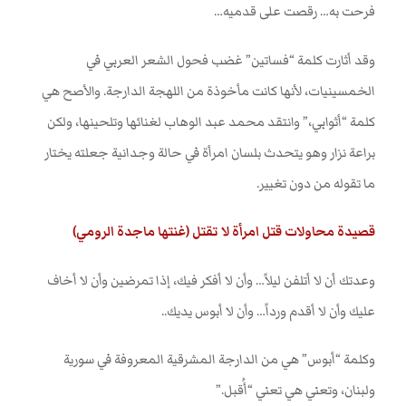
فرحت به… رقصت على قدميه
…
وقد أثارت كلمة “فساتين” غضب فحول الشعر العربي في
الخمسينيات، لأنها كانت مأخوذة من اللهجة الدارجة. والأصح هي
كلمة “أثوابي،” وانتقد محمد عبد الوهاب لغنائها وتلحينها، ولكن
براعة نزار وهو يتحدث بلسان امرأة في حالة وجدانية جعلته يختار
ما تقوله من دون تغيير
.
قصيدة محاولات قتل امرأة لا تقتل (غنتها ماجدة الرومي)
وعدتك أن لا أتلفن ليلاً… وأن لا أفكر فيك، إذا تمرضين وأن لا أخاف
عليك وأن لا أقدم ورداً… وأن لا أبوس يديك
..
وكلمة “أبوس” هي من الدارجة المشرقية المعروفة في سورية
ولبنان، وتعني هي تعني “أُقبل.”