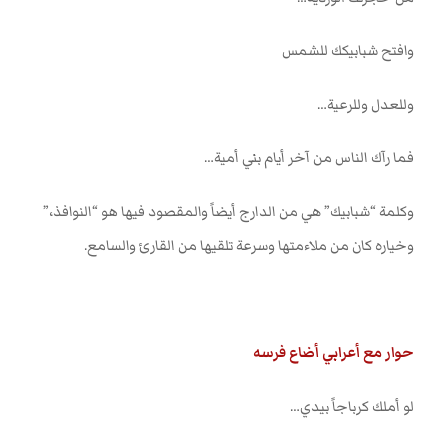
وافتح شبابيكك للشمس
وللعدل وللرعية
…
فما رآك الناس من آخر أيام بني أمية
…
وكلمة “شبابيك” هي من الدارج أيضاً والمقصود فيها هو “النوافذ،”
وخياره كان من ملاءمتها وسرعة تلقيها من القارئ والسامع
.
حوار مع أعرابي أضاع فرسه
لو أملك كرباجاً بيدي
…