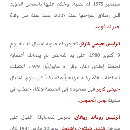
سبتمبر 1975. لم تصبه، وحُكم عليها بالسجن المؤبد
قبل إطلاق سراحها سنة 2007، بعد سنة من وفاة
جيرالد فورد
.
الرئيس جيمي كارتر
، تعرض لمحاولة اغتيال فاشلة يوم
9 أكتوبر 1980، علي يد شخص لم يتمالك أعصابه
لحظة إطلاق النار. وفي 5 مايو/أيار 1979، اعتقلت
السلطات الأميركية مهاجراً مكسيكياً كان ينوي اغتيال
جيمي كارتر
قبل صعوده إلى المنصة لإلقاء خطاب في
مدينة
لوس أنجلوس
.
الرئيس رونالد ريغان
، تعرض لمحاولة اغتيال على
مدخل
فندق هيلتون واشنطن
يوم 30 مارس 1981. كان