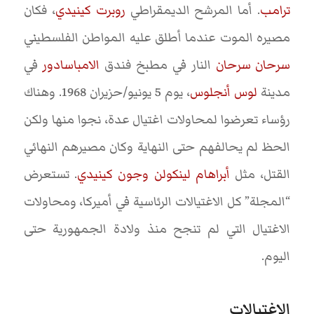
ترامب
. أما المرشح الديمقراطي
روبرت كينيدي
، فكان
مصيره الموت عندما أطلق عليه المواطن الفلسطيني
سرحان سرحان
النار في مطبخ فندق
الامباسادور
في
مدينة
لوس أنجلوس
، يوم 5 يونيو/حزيران 1968. وهناك
رؤساء تعرضوا لمحاولات اغتيال عدة، نجوا منها ولكن
الحظ لم يحالفهم حتى النهاية وكان مصيرهم النهائي
القتل، مثل
أبراهام لينكولن
وجون كينيدي
. تستعرض
“المجلة” كل الاغتيالات الرئاسية في أميركا، ومحاولات
الاغتيال التي لم تنجح منذ ولادة الجمهورية حتى
اليوم.
الاغتيالات