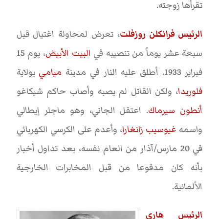
تقرأها زوجته.
الرئيس فرانكلن روزفلت
، تعرض لمحاولة اغتيال قبل
سبعة عشر يوماً من تنصيبه في
البيت الأبيض
، يوم 15
فبراير 1933. أطلق عليه النار في مدينة
ميامي
بولاية
فلوريدا
، ولكن القاتل لم يصبه وأصاب حاكم شيكاغو
أنطون سيرماك
. اعتقل الجاني، وهو ماجلر إيطالي
واسمه
غيوسيب زانغارا
، وأعدم على الكرسي الكهربائي
في 20 مارس/آذار من العام نفسه، بعد تداول أخبار
بأنه كان مدفوعا من قبل المخابرات الخارجية
الألمانية.
الرئيس هاري