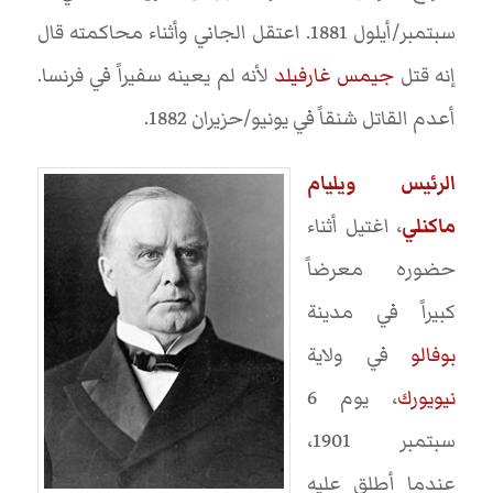
سبتمبر/أيلول 1881. اعتقل الجاني وأثناء محاكمته قال
إنه قتل
جيمس غارفيلد
لأنه لم يعينه سفيراً في فرنسا.
أعدم القاتل شنقاً في يونيو/حزيران 1882.
الرئيس ويليام
ماكنلي
، اغتيل أثناء
حضوره معرضاً
كبيراً في مدينة
بوفالو
في ولاية
نيويورك
، يوم 6
سبتمبر 1901،
عندما أطلق عليه