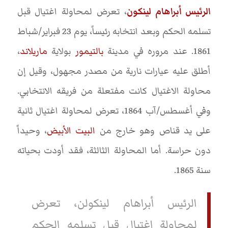
الرئيس أبراهام لينكون
، تعرض لمحاولة اغتيال قبل
تسلمه الحكم وبعد انتخابه رئيساً، يوم 23 فبراير/شباط
1861. عند مروره في مدينة
بالتيمور
بولاية
ماريلاند
،
أطلق عليه عيارات نارية من مصدر مجهول، وقيل إن
محاولة الاغتيال كانت مفتعلة من فريقه الانتخابي.
وفي أغسطس/آب 1864، تعرض لمحاولة اغتيال ثانية
على يد قناص وهو خارج من
البيت الأبيض
، وحيداً
دون حراسة. أما المحاولة الثالثة، فقد أودت بحياته
سنة 1865.
الرئيس أبراهام لينكولن، تعرض
لمحاولة اغتيال قبل تسلمه الحكم