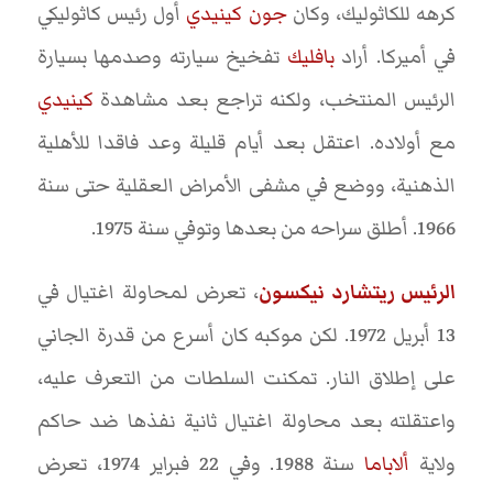
كرهه للكاثوليك، وكان
جون كينيدي
أول رئيس كاثوليكي
في أميركا. أراد
بافليك
تفخيخ سيارته وصدمها بسيارة
الرئيس المنتخب، ولكنه تراجع بعد مشاهدة
كينيدي
مع أولاده. اعتقل بعد أيام قليلة وعد فاقدا للأهلية
الذهنية، ووضع في مشفى الأمراض العقلية حتى سنة
1966. أطلق سراحه من بعدها وتوفي سنة 1975.
الرئيس ريتشارد نيكسون
، تعرض لمحاولة اغتيال في
13 أبريل 1972. لكن موكبه كان أسرع من قدرة الجاني
على إطلاق النار. تمكنت السلطات من التعرف عليه،
واعتقلته بعد محاولة اغتيال ثانية نفذها ضد حاكم
ولاية
ألاباما
سنة 1988. وفي 22 فبراير 1974، تعرض