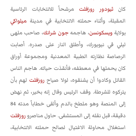
كان
ثيودور روزفلت
مرشحاً للانتخابات الرئاسية
المقبلة، وأثناء حملته الانتخابية في مدينة
ميلواكي
بولاية
ويسكونسن
، هاجمه
جون شرانك
، صاحب ملهى
ليلي في نيويورك، وأطلق النار على صدره. أصابت
الرصاصة نظارته الطبية المعدنية ومجموعة أوراق
كان يحملها في معطفه، فأنقذت حياته. هاجم الناس
القاتل وكادوا أن يشنقوه، لولا صياح
روزفلت
لهم بأن
يتركوه للشرطة. وقف الرئيس وقال إنه بخير، ثم نهض
إلى المنصة وهو ملطخ بالدم وألقى خطاباً مدته 84
دقيقة، قبل نقله إلى المستشفى. حاول مناصرو
روزفلت
استغلال محاولة الاغتيال لصالح حملته الانتخابية،