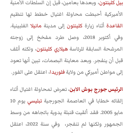
بيل كلينتون
، وبعدها بعامين، قيل إن السلطات الأمنية
الأميركية أحبطت محاولة اغتيال خطط لها تنظيم
القاعدة
أثناء زيارة
كلينتون
إلى مدينة
مانيلا
الفلبينية.
وفي أكتوبر 2018، وصل طرد مفخخ إلى زوجته
المرشحة السابقة للرئاسة
هيلاري كلينتون
، ولكنه أتلف
قبل أن ينفجر. وبعد معاينة البصمات، تبين أنها تعود
إلى مواطن أميركي من ولاية
فلوريدا
، اعتقل على الفور.
الرئيس جورج بوش الابن
، تعرض لمحاولة اغتيال أثناء
إلقائه خطابا في العاصمة الجورجية
تبليسي
يوم 10
مايو 2005. فقد ألقيت قنبلة يدوية باتجاهه من وسط
الجمهور ولكنها لم تنفجر، وفي سنة 2022، اعتقل