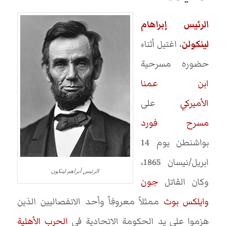
الرئيس إبراهام
لينكولن
، اغتيل أثناء
حضوره مسرحية
ابن عمنا
الأميركي
على
مسرح فورد
بواشنطن يوم 14
ابريل/نيسان 1865،
الرئيس أبراهم لينكون
وكان القاتل
جون
وايلكس بوث
ممثلاً معروفاً وأحد الانفصاليين الذين
هزموا على يد الحكومة الاتحادية في
الحرب الأهلية