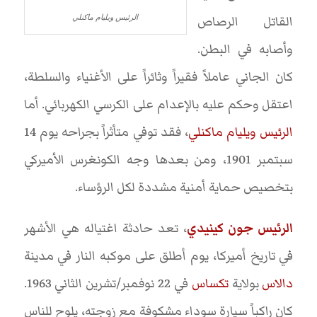
الرئيس ويليام ماكنلي
القاتل الرصاص
وأصابه في البطن.
كان الجاني عاملاً فقيراً وثائراً على الأغنياء والسلطة،
اعتقل وحكم عليه بالإعدام على الكرسي الكهربائي. أما
الرئيس ويليام ماكنلي
، فقد توفي متأثراً بجراحه يوم 14
سبتمبر 1901، ومن بعدها وجه الكونغرس الأميركي
بتخصيص حماية أمنية مشددة لكل الرؤساء.
الرئيس جون كينيدي
، تعد حادثة اغتياله هي الأشهر
في تاريخ أميركا، يوم أطلق على موكبه النار في مدينة
دالاس
بولاية
تكساس
في 22 نوفمبر/تشرين الثاني 1963.
كان راكباً سيارة سوداء مشكوفة مع زوجته، يلوح للناس