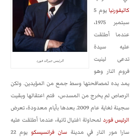
كاليفورنيا
يوم 5
سبتمبر 1975،
عندما أطلقت
عليه سيدة
تدعى لينيت
الرئيس جيرالد فورد
فروم النار وهو
يمد يده لمصافحتها وسط جمع من المؤيدين. ولكن
الرصاص لم يخرج من المسدس، فتم اعتقالها وبقيت
سجينة لغاية عام 2009. بعدها بأيام معدودة، تعرض
الرئيس فورد
لمحاولة اغتيال ثانية، عندما أطلقت عليه
سارا مور النار في مدينة
سان فرانسيسكو
يوم 22