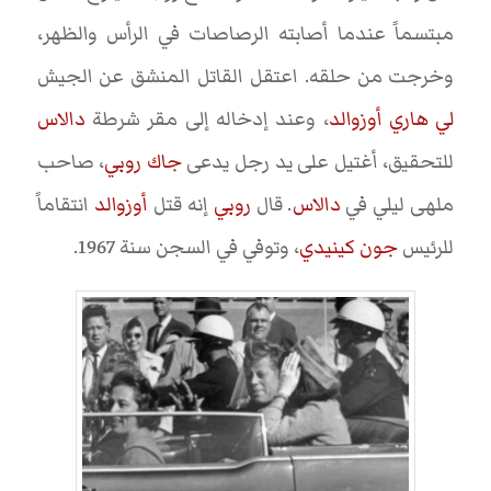
مبتسماً عندما أصابته الرصاصات في الرأس والظهر،
وخرجت من حلقه. اعتقل القاتل المنشق عن الجيش
لي هاري أوزوالد
، وعند إدخاله إلى مقر شرطة
دالاس
للتحقيق، أغتيل على يد رجل يدعى
جاك روبي
، صاحب
ملهى ليلي في
دالاس
. قال
روبي
إنه قتل
أوزوالد
انتقاماً
للرئيس
جون كينيدي
، وتوفي في السجن سنة 1967.