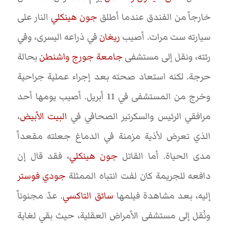
خارجاً من الفندق عندما أطلق
جون هينكلي
النار على
سيارته ست مرات. أصيب
ريغان
في ذراعه اليسرى، وفي
رئته، ونقل إلى مستشفى
جامعة جورج واشنطن
بحالة
حرجة. لكنه استعاد صحته بعد إجراء عملية جراحية
وخرج من المستشفى في 11 أبريل. أصيب يومها أحد
مرافقي الرئيس والسكرتير الصحافي في
البيت الأبيض
،
الذي تعرض لأذية مزمنة في الدماغ جعلته مقعداً
مدى الحياة. أما القاتل
جون هينكلي
، فقد قال إن
دافعه للجريمة كان لفت انتباه الممثلة
جودي فوستر
إليه، بعد مشاهدة فيلمها
سائق التاكسي
. عدّ مجنوناً
ونُقل إلى مستشفى الأمراض العقلية، حيث بقي لغاية