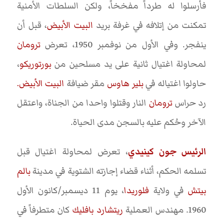
فأرسلوا له طرداً مفخخاً، ولكن السلطات الأمنية
تمكنت من إتلافه في غرفة بريد
البيت الأبيض
، قبل أن
ينفجر. وفي الأول من نوفمبر 1950، تعرض
ترومان
لمحاولة اغتيال ثانية على يد مسلحين من
بورتوريكو
،
حاولوا اغتياله في
بلير هاوس
مقر ضيافة
البيت الأبيض.
رد حراس
ترومان
النار وقتلوا واحدا من الجناة، واعتقل
الآخر وحُكم عليه بالسجن مدى الحياة.
الرئيس جون كينيدي
، تعرض لمحاولة اغتيال قبل
تسلمه الحكم، أثناء قضاء إجازته الشتوية في مدينة
بالم
بيتش
في ولاية
فلوريدا
، يوم 11 ديسمبر/كانون الأول
1960. مهندس العملية
ريتشارد بافليك
كان متطرفاً في