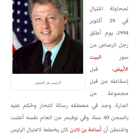
لمحاولة اغتيال
في 29 أكتوبر
1994، يوم أطلق
رجل الرصاص من
سور
البيت
الأبيض
، قبل
إسقاطه من قبل
الرئيس بيل كلينتون
مجموعة من
المارة. وجد في معطفه رسالة انتحار وحُكم عليه
بالسجن 40 سنة. وفي نوفبمر من العام نفسه أعلنت
واشنطن أن
أسامة بن لادن
كان يخطط لاغتيال الرئيس