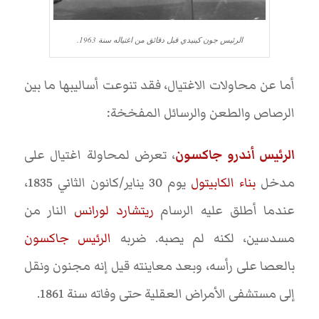
الرئيس جون كينيدي قبل دقائق من اغتياله سنة 1963.
أما عن محاولات الاغتيال، فقد تنوعت أساليبها ما بين
الرصاص والطعن والرسائل المفخخة:
الرئيس أندرو جاكسون
، تعرض لمحاولة اغتيال على
مدخل
بناء الكابيتول
يوم 30 يناير/كانون الثاني 1835،
عندما أطلق عليه الرسام
ريتشارد لورانس
النار من
مسدسين، لكنه لم يصبه. ضربه
الرئيس جاكسون
بالعصا على رأسه، وبعد معاينته قيل إنه مجنون ونقل
إلى مستشفى الأمراض العقلية حتى وفاته سنة 1861.