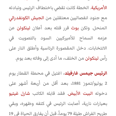
الأمريكية
. الخطة كانت تقضي باختطاف الرئيس وتبادله
مع جنود انفصاليين معتقلين من
الجيش الكونفدرالي
المنحل. ولكن
بوث
قرر قتله بعد أعلان
لينكولن
عن
عزمه السماح للأميركيين السود بالتصويت في
الانتخابات. دخل المقصورة الرئاسية وأطلق النار على
رأس
لينكولن
من الخلف، ما أدى إلى وفاته بعد يوم.
الرئيس جيمس غارفيلد
، اغتيل في محطة القطار يوم
2 يوليو/تموز 1881، بعد أقل من أربعة أشهر على
دخوله
البيت الأبيض
. فقد قابله الكاتب
شارل غيتيو
بعيارات نارية، أصابت الرئيس في كتفه وظهره، وبقي
طريح الفراش طيلة 79 يوماً، قبل أن يفارق الحياة في 19