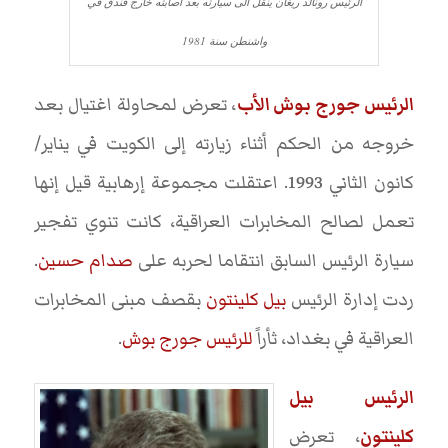
الرئيس رونالد ريغان ينقل الى سيارته بعد اصابته خارج فندق في
واشنطن سنة 1981
الرئيس جورج بوش الأب
، تعرض لمحاولة اغتيال بعد
خروجه من الحكم أثناء زيارته إلى الكويت في يناير/
كانون الثاني 1993. اعتقلت مجموعة إرهابية قيل إنها
تعمل لصالح المخابرات العراقية، كانت تنوي تفجير
سيارة الرئيس السابق انتقاما لحربه على
صدام حسين
.
ردت إدارة الرئيس
بيل كلينتون
بقصف مبنى المخابرات
العراقية في بغداد، ثأراً
للرئيس جورج بوش
.
الرئيس بيل
كلينتون
، تعرض